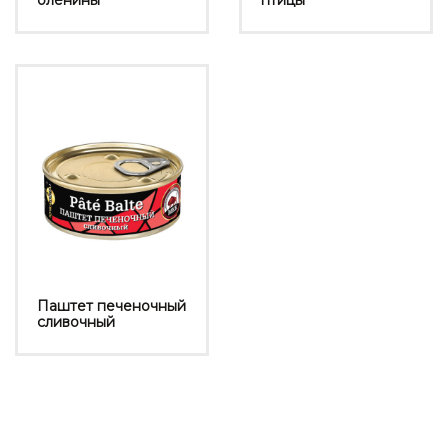
оленины
птицы
Паштет печеночный
сливочный